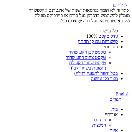
דלג לתוכן
אתר זה לא תומך בגרסאות ישנות של אינטרנט אקספלורר
מומלץ להשתמש בדפדפן גוגל כרום או פיירפוקס מוזילה
(או באינטרנט אקספלורר / edge עדכני)
כלי נגישות:
גודל טקסט
100%
קישוריות עם קו תחתון
ניגודיות:
טקסט לבן רקע שחור
טקסט צהוב רקע שחור
טקסט שחור רקע לבן
(תמונות בשחור לבן)
בטל (חזור לתצוגה רגילה)
סגור כלי נגישות
English
תפריט
בית
אודותיי
נירה בר
המלצות
איור