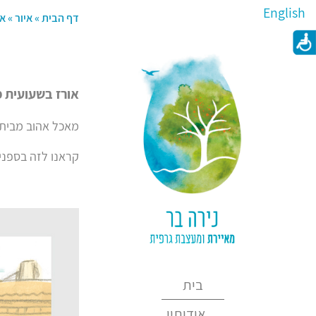
English
דף הבית
»
איור
»
אי
אורז בשעועית 
מאכל אהוב מבית א
קראנו לזה בספניו
בית
אודותיי