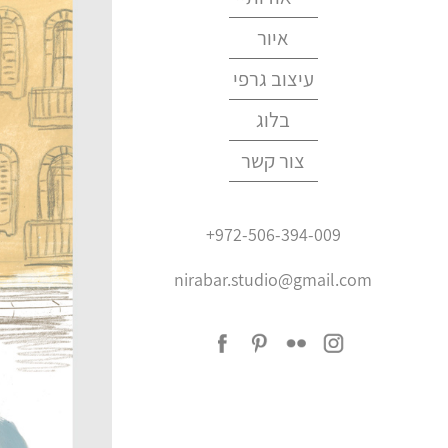
נירה בר
איור
המלצות
עיצוב גרפי
בלוג
צור קשר
+972-506-394-009
nirabar.studio@gmail.com