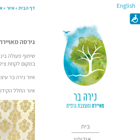
English
דף הבית
»
איור
»
אי
גירסה מאויירת
שיתוף פעולה בינ
במקום לקחת צילומ
איור נירה בר עיצו
איור החלל הקידמי
בית
אודותיי