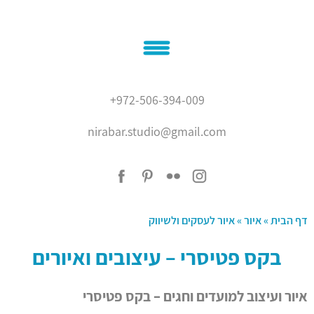
בית
+972-506-394-009
אודותיי
nirabar.studio@gmail.com
נירה בר
איור
המלצות
עיצוב גרפי
בלוג
צור קשר
דף הבית
»
איור
»
איור לעסקים ולשיווק
'???? ?????'
בקס פטיסרי – עיצובים ואיורים
איור ועיצוב למועדים וחגים – בקס פטיסרי