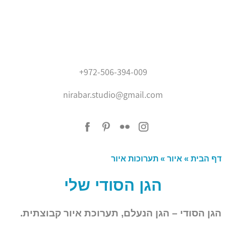
בית
+972-506-394-009
אודותיי
nirabar.studio@gmail.com
נירה בר
איור
המלצות
עיצוב גרפי
בלוג
צור קשר
דף הבית
»
איור
»
תערוכות איור
'???? ?????'
הגן הסודי שלי
הגן הסודי – הגן הנעלם, תערוכת איור קבוצתית.