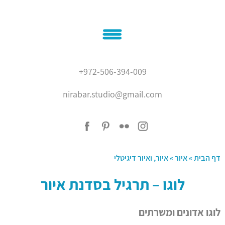
בית
+972-506-394-009
אודותיי
nirabar.studio@gmail.com
נירה בר
איור
המלצות
עיצוב גרפי
בלוג
צור קשר
דף הבית
»
איור
»
איור, ואיור דיגיטלי
'???? ?????'
לוגו – תרגיל בסדנת איור
לוגו אדונים ומשרתים