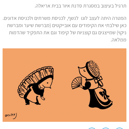
תרגיל בעיצוב במסגרת סדנת איור בבית אריאלה.
המטרה היתה לעצב לוגו לנשף, לכניסת משרתים ולכניסת אדונים.
כאן שילבתי את הקיפודים עם אובייקטים (מברשת שיער ומברשת
ניקוי) שמייצגים גם קוצניות של קיפוד וגם את התפקיד שהדמות
ממלאה.