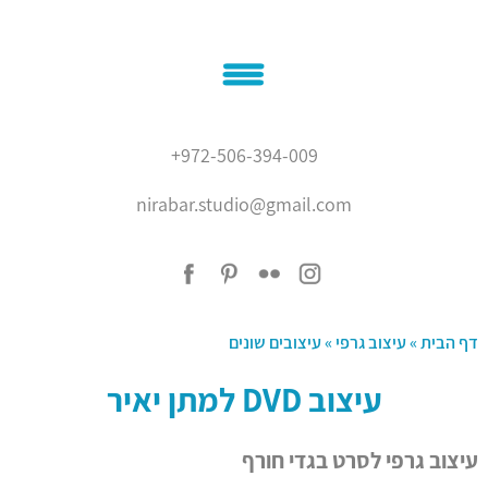
בית
+972-506-394-009
אודותיי
nirabar.studio@gmail.com
נירה בר
איור
המלצות
עיצוב גרפי
בלוג
צור קשר
דף הבית
»
עיצוב גרפי
»
עיצובים שונים
'???? ?????'
עיצוב DVD למתן יאיר
עיצוב גרפי לסרט בגדי חורף