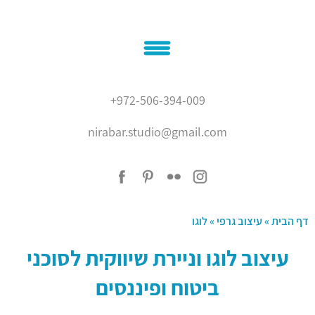
בית
+972-506-394-009
אודותיי
nirabar.studio@gmail.com
נירה בר
איור
המלצות
עיצוב גרפי
בלוג
צור קשר
דף הבית
»
עיצוב גרפי
»
לוגו
'???? ?????'
עיצוב לוגו וניירת שיווקית לסוכני
ביטוח ופיננסים