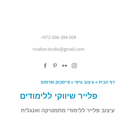
בית
+972-506-394-009
אודותיי
nirabar.studio@gmail.com
נירה בר
איור
המלצות
עיצוב גרפי
בלוג
צור קשר
דף הבית
»
עיצוב גרפי
»
פייסבוק ופרסום
'???? ?????'
פלייר שיווקי ללימודים
עיצוב פלייר ללימודי מתמטיקה ואנגלית