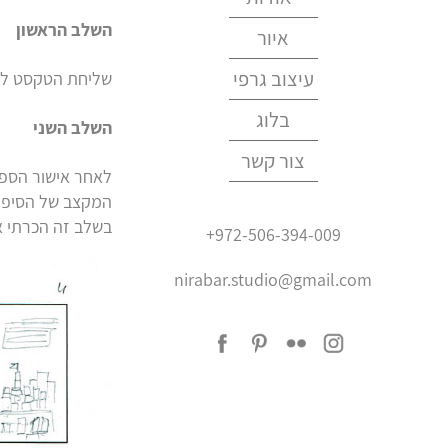
השלב הראשון
נירה בר
איור
המלצות
עיצוב גרפי
שליחת הטקסט להו
בלוג
השלב השני
צור קשר
לאחר אישור הספר
המקצב של הסיפור
בשלב זה הכרתי את
+972-506-394-009
nirabar.studio@gmail.com