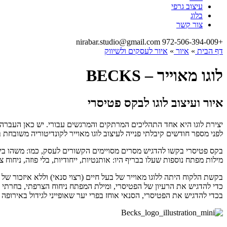
עיצוב גרפי
בלוג
צור קשר
nirabar.studio@gmail.com
+972-506-394-009
דף הבית
»
איור
»
איור לעסקים ולשיווק
לוגו מאוייר – BECKS
איור ועיצוב לוגו לבקס פטיסרי
יצירת לוגו היא אחד התהליכים המרתקים והמרגשים עבורי. יש כאן העברה של
לפני מספר חודשים קיבלתי פנייה לעיצוב לוגו מאוייר לקונדיטוריה משובחת ב
בקס פטיסרי בקשו להדגיש מסרים מסויימים הקשורים לעסק, כמו: משהו בין
מילות מפתח נוספות שעלו בבריף היו: אותנטיות, ייחודיות, בלי פוזה, ניחו
בקשת הלקוח היתה ללוגו מאוייר של בעל חיים (רצוי סנאי) וללא איזכור של 
כדי להדגיש את הרעיון של הפטיסרי, ומילת המפתח ניחוח הצרפתי, בחרתי
בכדי להדגיש את הפטיסרי, הסנאי אוחז בפרי יער שאופייני לגידול באירופה וב