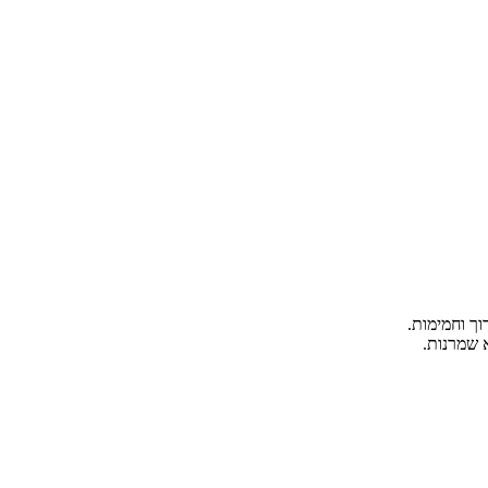
ך וחמימות.
א שמרנות.