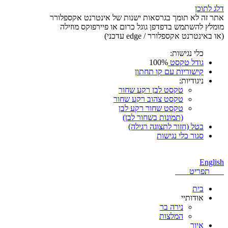
דלג לתוכן
אתר זה לא תומך בגרסאות ישנות של אינטרנט אקספלורר
מומלץ להשתמש בדפדפן גוגל כרום או פיירפוקס מוזילה
(או באינטרנט אקספלורר / edge עדכני)
כלי נגישות:
גודל טקסט
100%
קישוריות עם קו תחתון
ניגודיות:
טקסט לבן רקע שחור
טקסט צהוב רקע שחור
טקסט שחור רקע לבן
(תמונות בשחור לבן)
בטל (חזור לתצוגה רגילה)
סגור כלי נגישות
English
תפריט
בית
אודותיי
נירה בר
המלצות
איור