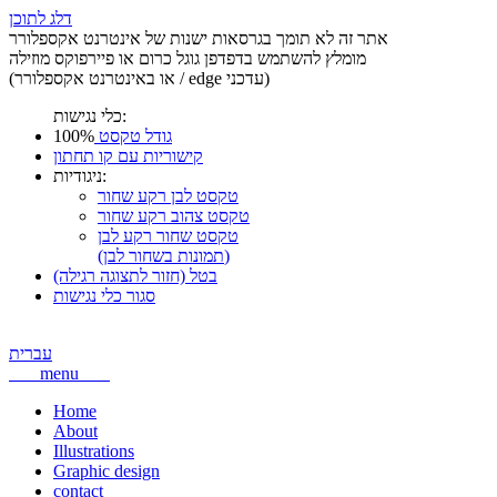
דלג לתוכן
אתר זה לא תומך בגרסאות ישנות של אינטרנט אקספלורר
מומלץ להשתמש בדפדפן גוגל כרום או פיירפוקס מוזילה
(או באינטרנט אקספלורר / edge עדכני)
כלי נגישות:
100%
גודל טקסט
קישוריות עם קו תחתון
ניגודיות:
טקסט לבן רקע שחור
טקסט צהוב רקע שחור
טקסט שחור רקע לבן
(תמונות בשחור לבן)
בטל (חזור לתצוגה רגילה)
סגור כלי נגישות
עברית
menu
Home
About
Illustrations
Graphic design
contact